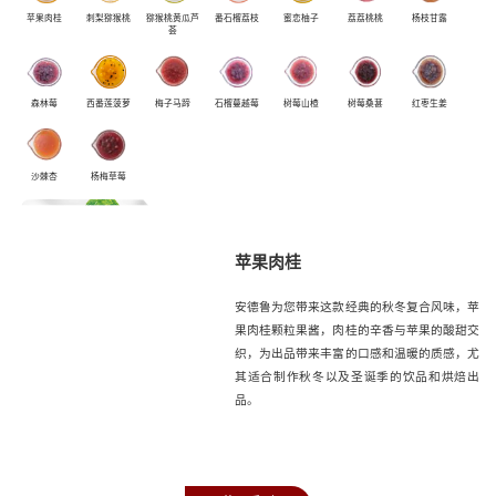
苹果肉桂
刺梨猕猴桃
猕猴桃黄瓜芦
番石榴荔枝
蜜恋柚子
荔荔桃桃
杨枝甘露
荟
森林莓
西番莲菠萝
梅子马蹄
石榴蔓越莓
树莓山楂
树莓桑葚
红枣生姜
沙棘杏
杨梅草莓
苹果肉桂
安德鲁为您带来这款经典的秋冬复合风味，苹
果肉桂颗粒果酱，肉桂的辛香与苹果的酸甜交
织，为出品带来丰富的口感和温暖的质感，尤
其适合制作秋冬以及圣诞季的饮品和烘焙出
品。