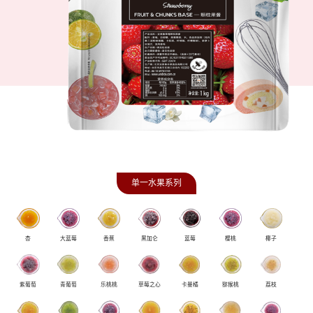
单一水果系列
杏
大蓝莓
香蕉
黑加仑
蓝莓
樱桃
椰子
紫葡萄
青葡萄
乐桃桃
草莓之心
卡曼橘
猕猴桃
荔枝