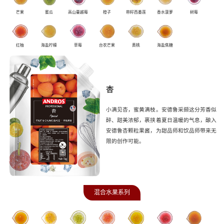
芒果
蜜瓜
高山蔓越莓
橙子
带籽西番莲
香水菠萝
树莓
红柚
海盐柠檬
草莓
台农芒果
黄桃
海盐焦糖
杏
小满见杏，蜜黄满枝。安德鲁采撷这分芳香似
醉、甜美浓郁，裹挟着夏日温暖的气息，酿入
安德鲁杏颗粒果酱，为甜品师和饮品师带来无
限的创作可能。
混合水果系列