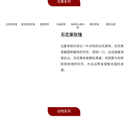
花果系列
无花果玫瑰
蜜恋荔枝玫瑰
甜橙茉莉
红柚茉莉
洛神花山楂乌
樱花草莓
樱花白桃
梅
无花果玫瑰
当夏末阳光穿过一片炽热的无花果林，无花果
透着圆熟暖热的芬芳，轻轻一口，丝丝甜蜜滑
落舌尖。无花果玫瑰颗粒果酱，采撷夏日的骄
阳和玫瑰的芬芳，为出品带来甜蜜充盈的浪
漫。
谷物系列