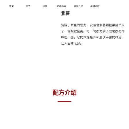
紫薯
香芋
核桃
黄桃燕麦
黑米白桃
黑糖马蹄
紫薯
沉醉于紫色的魅力，安德鲁紫薯颗粒果酱带来
了一场视觉盛宴。每一勺都充满了紫薯独有的
绵密口感，它的深邃色泽和层次丰富的味道，
让人回味无穷。
配方介绍